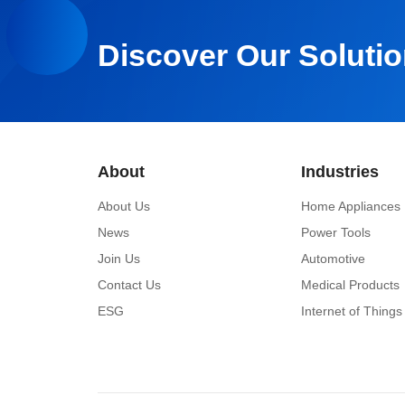
Discover Our Solutio
About
Industries
About Us
Home Appliances
News
Power Tools
Join Us
Automotive
Contact Us
Medical Products
ESG
Internet of Things