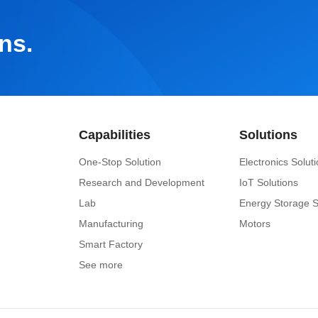
ns.
Capabilities
Solutions
One-Stop Solution
Electronics Solut
Research and Development
IoT Solutions
Lab
Energy Storage S
Manufacturing
Motors
Smart Factory
See more